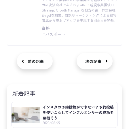
カの決済会社であるPayPalにて新規事業領域の
Strategic Growth Managerを担当の後、株式会社
Enigolを創業。対話型マーケティングによる顧客
育成から売上げアップを実現するsikiapiを開発。
資格
ITパスポート
前の記事
次の記事
新着記事
インスタの予約投稿ができない？予約投稿
を使いこなしてインフルエンサーの成功を
目指そう
2025/08/27