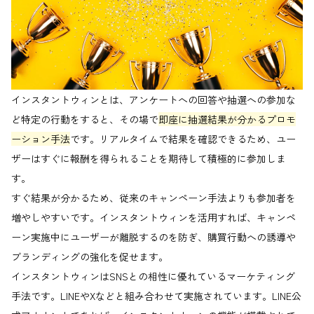
インスタントウィンとは、アンケートへの回答や抽選への参加な
ど特定の行動をすると、その場で
即座に抽選結果が分かるプロモ
ーション手法
です。リアルタイムで結果を確認できるため、ユー
ザーはすぐに報酬を得られることを期待して積極的に参加しま
す。
すぐ結果が分かるため、従来のキャンペーン手法よりも参加者を
増やしやすいです。インスタントウィンを活用すれば、キャンペ
ーン実施中にユーザーが離脱するのを防ぎ、購買行動への誘導や
ブランディングの強化を促せます。
インスタントウィンはSNSとの相性に優れているマーケティング
手法です。LINEやXなどと組み合わせて実施されています。LINE公