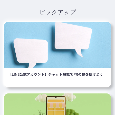
ピックアップ
【LINE公式アカウント】チャット機能でPRの幅を広げよう