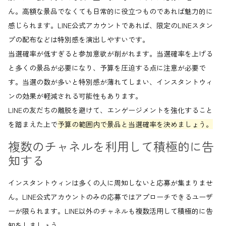
ん。高額な景品でなくても日常的に役立つものであれば魅力的に
感じられます。LINE公式アカウントであれば、限定のLINEスタン
プの配布などは特別感を演出しやすいです。
当選確率が低すぎると参加意欲が削がれます。当選確率を上げる
と多くの景品が必要になり、予算を圧迫する点に注意が必要で
す。当選の数が多いと特別感が薄れてしまい、インスタントウィ
ンの効果が軽減される可能性もあります。
LINEの友だちの離脱を避けて、エンゲージメントを強化すること
を踏まえた上で
予算の範囲内で景品と当選確率を決めましょう。
複数のチャネルを利用して積極的に告
知する
インスタントウィンは多くの人に周知しないと応募が集まりませ
ん。LINE公式アカウントのみの応募ではアプローチできるユーザ
ーが限られます。LINE以外のチャネルも複数活用して積極的に告
知をしましょう。