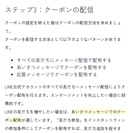
ステップ3：クーポンの配信
クーポンの設定を終えた後はクーポンの配信方法を決めましょ
う。
クーポンを配信する方法として以下のようなパターンがありま
す。
すべての友だちにメッセージ配信で配布する
あいさつメッセージでクーポンを配布する
応答メッセージでクーポンを配布する
LINE公式アカウントのすべての友だちへメッセージ配信によりク
ーポン配布を行えます。エンゲージメントを向上したい場合に効
果的です。
LINEの友だちを増やしたい場合は、
あいさつメッセージでのクー
ポン配布
が適しています。「友だち参加」をインスタントウィン
の参加条件にしてクーポンを配布すれば、友だち追加を促せま