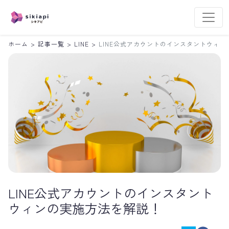
ホーム
>
記事一覧
>
LINE
>
LINE公式アカウントのインスタントウィ
LINE公式アカウントのインスタント
ウィンの実施方法を解説！