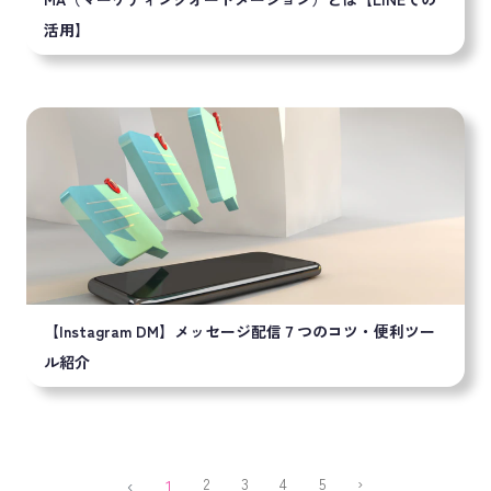
活用】
【Instagram DM】メッセージ配信７つのコツ・便利ツー
ル紹介
Previous
(current)
Next
‹
1
2
3
4
5
›