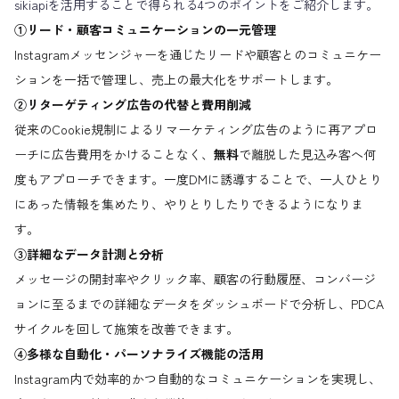
sikiapiを活用することで得られる4つのポイントをご紹介します。
①リード・顧客コミュニケーションの一元管理
Instagramメッセンジャーを通じたリードや顧客とのコミュニケー
ションを一括で管理し、売上の最大化をサポートします。
②リターゲティング広告の代替と費用削減
従来のCookie規制によるリマーケティング広告のように再アプロ
ーチに広告費用をかけることなく、
無料
で離脱した見込み客へ何
度もアプローチできます。一度DMに誘導することで、一人ひとり
にあった情報を集めたり、やりとりしたりできるようになりま
す。
③詳細なデータ計測と分析
メッセージの開封率やクリック率、顧客の行動履歴、コンバージ
ョンに至るまでの詳細なデータをダッシュボードで分析し、PDCA
サイクルを回して施策を改善できます。
④多様な自動化・パーソナライズ機能の活用
Instagram内で効率的かつ自動的なコミュニケーションを実現し、