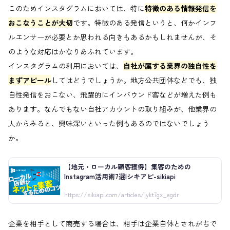
このためインスタグラムにおいては、特に
特徴のある情報発信を
おこなうことが大切
です。特徴のある発信というと、何かインフ
ルエンサーが必要とか思われる向きもあるかもしれませんが、そ
のような対応はかなりあふれています。
インスタグラムの利用においては、
自社が属する業界の独自性を
まずアピール
してはどうでしょうか。地方公共団体などでも、独
自性発信をおこない、飛躍的にインバウンド客などが増えた例も
あります。なんでもない自社アカウントの取り組みが、他業界の
人からみると、興味深いといった例もあるのではないでしょう
か。
【地元・ローカル顧客獲得】集客のための
Instagram活用術7選|シキアピ-sikiapi
https://sikiapi.com/articles/iykt7gx_egdr
企業を相手として商売する場合は、相手は企業自体とされがちで