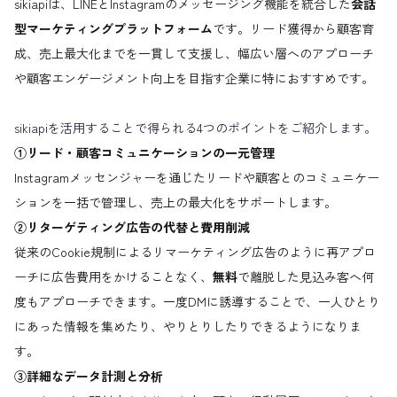
sikiapiは、LINEとInstagramのメッセージング機能を統合した
会話
型マーケティングプラットフォーム
です。リード獲得から顧客育
成、売上最大化までを一貫して支援し、幅広い層へのアプローチ
や顧客エンゲージメント向上を目指す企業に特におすすめです。
sikiapiを活用することで得られる4つのポイントをご紹介します。
①リード・顧客コミュニケーションの一元管理
Instagramメッセンジャーを通じたリードや顧客とのコミュニケー
ションを一括で管理し、売上の最大化をサポートします。
②リターゲティング広告の代替と費用削減
従来のCookie規制によるリマーケティング広告のように再アプロ
ーチに広告費用をかけることなく、
無料
で離脱した見込み客へ何
度もアプローチできます。一度DMに誘導することで、一人ひとり
にあった情報を集めたり、やりとりしたりできるようになりま
す。
③詳細なデータ計測と分析