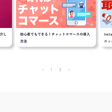
紹介し
初心者でもできる！チャットコマースの導入
In
方法
ニッ
Previous
(current)
Next
‹
1
2
›