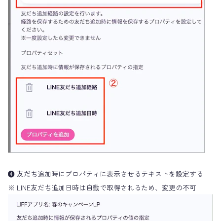
❹ 友だち追加時にプロパティに表示させるテキストを設定する
※ LINE友だち追加日時は自動で取得されるため、変更の不可