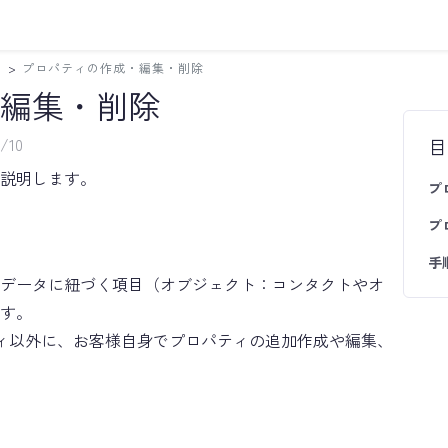
ィ
>
プロパティの作成・編集・削除
編集・削除
/10
目
説明します。
プ
プ
手
データに紐づく項目（オブジェクト：コンタクトやオ
す。
ロパティ以外に、お客様自身でプロパティの追加作成や編集、