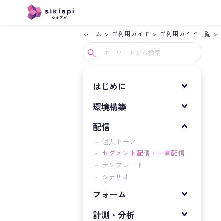
ホーム
>
ご利用ガイド
>
ご利用ガイド一覧
>
Instagram
LINE
はじめに
環境構築
配信
－ 個人トーク
－ セグメント配信・一斉配信
－ テンプレート
－ シナリオ
フォーム
計測・分析